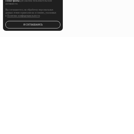
cookie‑файлы
для анализа пользовательской
активности.
Вы соглашаетесь на обработку персональных
данных этими сервисами на условиях, указанных
в
Политике конфиденциальности
.
РАССЧИТАТЬ
СТОИМОСТЬ
Я СОГЛАШАЮСЬ